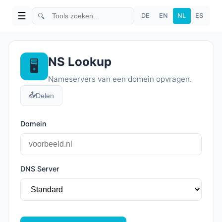
☰
🔍
DE
EN
NL
ES
NS Lookup
🖥️
Nameservers van een domein opvragen.
📤
Delen
Domein
DNS Server